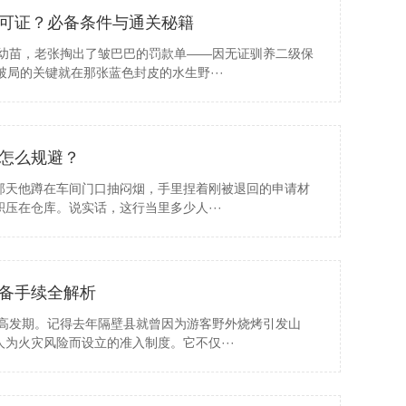
可证？必备条件与通关秘籍
鲟幼苗，老张掏出了皱巴巴的罚款单——因无证驯养二级保
局的关键就在那张蓝色封皮的水生野···
怎么规避？
那天他蹲在车间门口抽闷烟，手里捏着刚被退回的申请材
压在仓库。说实话，这行当里多少人···
备手续全解析
灾高发期。记得去年隔壁县就曾因为游客野外烧烤引发山
为火灾风险而设立的准入制度。它不仅···