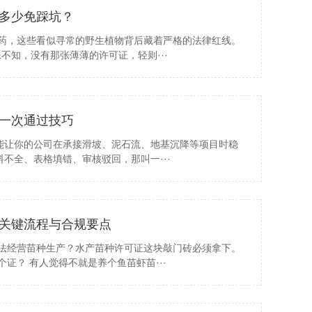
多少免踩坑？
草药，这些看似寻常的野生植物背后藏着严格的法律红线。
不知，没有那张薄薄的许可证，轻则···
一次通过技巧
能让你的公司在承接滑坡、泥石流、地基沉降等项目时稳
不全、表格填错、审核驳回，那叫一···
关键流程与合规要点
合法经营苗种生产？水产苗种许可证这块敲门砖必须拿下。
证？ 有人觉得不就是养个鱼苗虾苗···