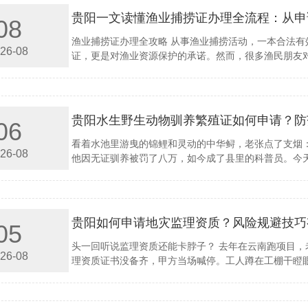
贵阳一文读懂渔业捕捞证办理全流程：从申
08
渔业捕捞证办理全攻略 从事渔业捕捞活动，一本合法
26-08
证，更是对渔业资源保护的承诺。然而，很多渔民朋友对
贵阳水生野生动物驯养繁殖证如何申请？防
06
看着水池里游曳的锦鲤和灵动的中华鲟，老张点了支烟
26-08
他因无证驯养被罚了八万，如今成了县里的科普员。今天
贵阳如何申请地灾监理资质？风险规避技巧
05
头一回听说监理资质还能卡脖子？ 去年在云南跑项目
26-08
理资质证书没备齐，甲方当场喊停。工人蹲在工棚干瞪眼