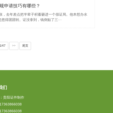
规申请技巧有哪些？
老张，去年差点把半辈子积蓄砸进一个假证局。他本想办水
悠得团团转。证没拿到，钱倒贴了三···
1/47
>>
尾页
我们
：贵阳证件制作
7363866038
7363866038