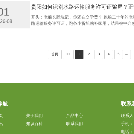
贵阳如何识别水路运输服务许可证骗局？正
01
开头：老船长踩坑记，你还在交学费？ 跑船二十年的
26-08
路运输服务许可证，跑条小货船贴补家用，结果被中介忽
首页
<<
1
2
3
4
5
···
导航
联系
页
关于我们
产品中心
联系人
讯
知识百科
联系我们
手机：1
电话：1