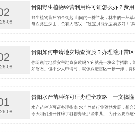
贵阳野生植物经营利用许可证怎么办？费用
02
野生植物背后的金钥匙 山间的一株兰花，林中的一丛
26-08
每次路过深山，总有人感叹："这宝贝能采去卖多好！"殊
贵阳如何申请地灾勘查资质？办理避开雷区
02
你听说过地质灾害勘查资质吗？它就是一块金字招牌，
26-08
如磐石。但不少人申请时，就像踩进雷区一步一炸，资料
贵阳水产苗种许可证办理全攻略｜一文搞懂
01
水产苗种许可证办理指南 水产养殖行业蓬勃发展，想
26-08
今天咱们掰开揉碎了聊聊办证那些事儿。 为什么要办这个