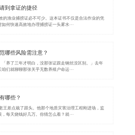
请到拿证的捷径
有效的渔业捕捞证必不可少。这本证书不仅是合法作业的凭
如何快速高效地办理捕捞证一头雾水···
范哪些风险需注意？
：「养了三年才明白，没那张证跟走钢丝没区别。」去年
咱们就聊聊那张关乎无数养殖户命运···
有哪些？
，老王差点栽了跟头。他那个地质灾害治理工程刚进场，监
，每天烧钱好几万。你猜怎么着？就···