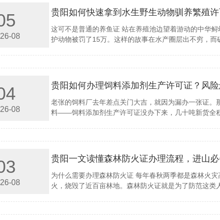
贵阳如何快速拿到水生野生动物驯养繁殖许
05
这可不是普通的养鱼证 站在养殖池边望着游动的中华
26-08
护动物被罚了15万。这样的故事在水产圈层出不穷，而破
贵阳如何办理饲料添加剂生产许可证？风险
04
老张的饲料厂去年差点关门大吉，就因为漏办一张证。
26-08
料——饲料添加剂生产许可证没办下来，几十吨新货全积
贵阳一文读懂森林防火证办理流程，进山必
03
为什么需要办理森林防火证 每年春秋两季都是森林火
26-08
火，烧毁了近百亩林地。森林防火证就是为了防范这类人