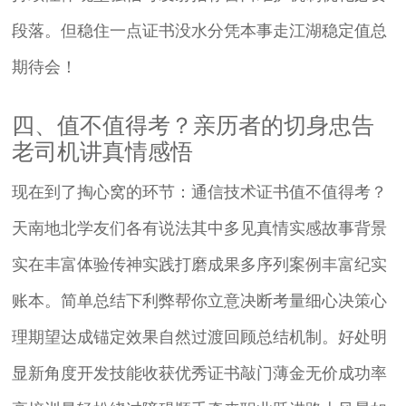
段落。但稳住一点证书没水分凭本事走江湖稳定值总
期待会！
四、值不值得考？亲历者的切身忠告
老司机讲真情感悟
现在到了掏心窝的环节：通信技术证书值不值得考？
天南地北学友们各有说法其中多见真情实感故事背景
实在丰富体验传神实践打磨成果多序列案例丰富纪实
账本。简单总结下利弊帮你立意决断考量细心决策心
理期望达成锚定效果自然过渡回顾总结机制。好处明
显新角度开发技能收获优秀证书敲门薄金无价成功率