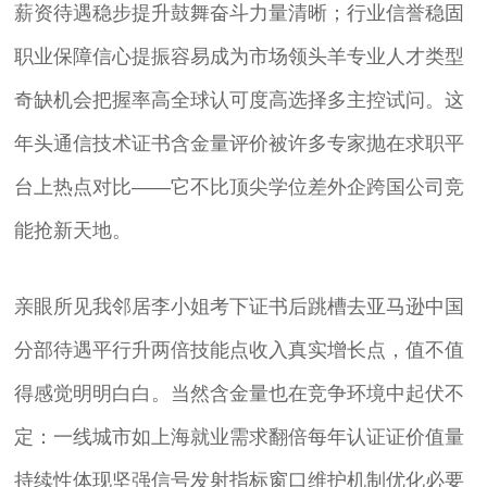
薪资待遇稳步提升鼓舞奋斗力量清晰；行业信誉稳固
职业保障信心提振容易成为市场领头羊专业人才类型
奇缺机会把握率高全球认可度高选择多主控试问。这
年头通信技术证书含金量评价被许多专家抛在求职平
台上热点对比——它不比顶尖学位差外企跨国公司竞
能抢新天地。
亲眼所见我邻居李小姐考下证书后跳槽去亚马逊中国
分部待遇平行升两倍技能点收入真实增长点，值不值
得感觉明明白白。当然含金量也在竞争环境中起伏不
定：一线城市如上海就业需求翻倍每年认证证价值量
持续性体现坚强信号发射指标窗口维护机制优化必要