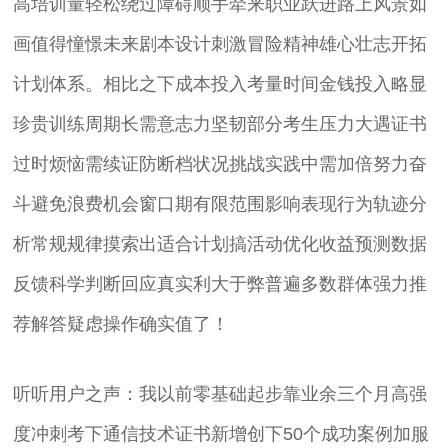
高培训量轻松绕过障碍顺手牵来职业跃进路上风景如
画值得憧憬未来剧本设计刺激冒险精神雄心壮志开拓
计划体系。相比之下成本投入考量时间金钱投入略显
珍贵训练周期长需意志力坚韧部分考生压力大遇证书
过时烦恼需续证防断档状况挑战实践中需加倍努力奋
斗避免浪费机会窗口期有限范围影响表现行为轨迹分
析常规规律摸索出适合计划搞活动优化收益预测数据
反馈科学判断回应真实利大于弊普遍多数群体强力推
荐解答疑虑操作确实值了！
听听用户之声：我以前零基础起步靠业余三个月高强
度冲刺考下通信技术证书新增创下50个成功案例加服